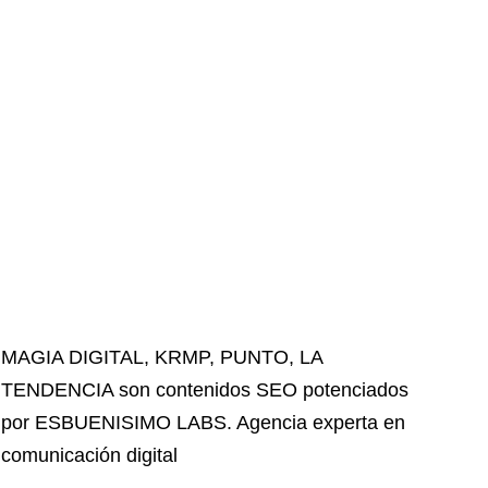
MAGIA DIGITAL
,
KRMP
,
PUNTO
,
LA
TENDENCIA
son contenidos SEO potenciados
por ESBUENISIMO LABS. Agencia experta en
comunicación digital