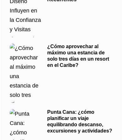
¿Cómo aprovechar al
máximo una estancia de
solo tres días en un resort
en el Caribe?
Punta Cana: ¿cómo
planificar un viaje
equilibrando descanso,
excursiones y actividades?