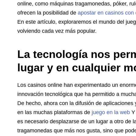
online, como máquinas tragamonedas, póker, rul
ofrecen la posibilidad de
apostar en casinos con 
En este artículo, exploraremos el mundo del jue
volviendo cada vez más popular.
La tecnología nos perm
lugar y en cualquier 
Los casinos online han experimentado un enorme 
innovación tecnológica que ha permitido a much
De hecho, ahora con la difusión de aplicaciones 
en las muchas plataformas de
juego en la web
Y 
es necesario desplazarse de un lugar a otro de l
tragamonedas que más nos gusta, sino que pod