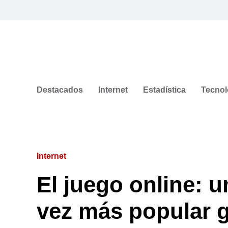
Destacados
Internet
Estadística
Tecnol
Internet
El juego online: 
vez más popular g