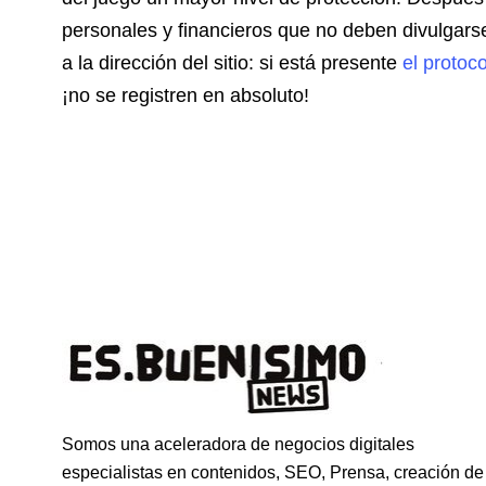
personales y financieros que no deben divulgarse 
a la dirección del sitio: si está presente
el protoc
¡no se registren en absoluto!
Somos una aceleradora de negocios digitales
especialistas en contenidos, SEO, Prensa, creación de