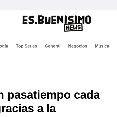
ogía
Top Series
General
Negocios
Música
un pasatiempo cada
racias a la