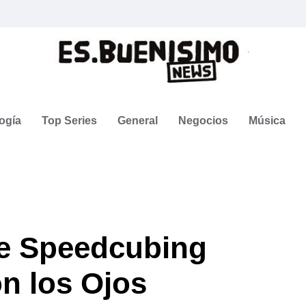
ogía
Top Series
General
Negocios
Música
e Speedcubing
n los Ojos