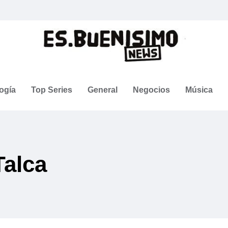
ogía
Top Series
General
Negocios
Música
Talca