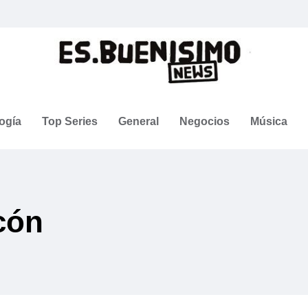
ogía
Top Series
General
Negocios
Música
cón