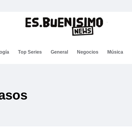
ogía
Top Series
General
Negocios
Música
asos