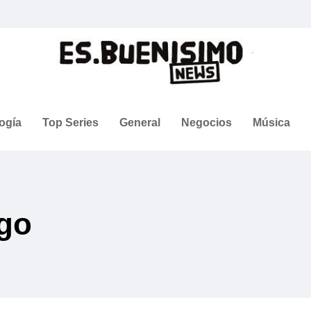
ogía
Top Series
General
Negocios
Música
ago