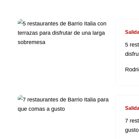
Salid
5 res
disfr
Rodri
Salid
7 res
gusto