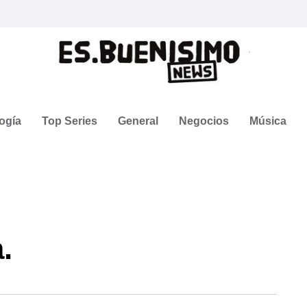
ogía
Top Series
General
Negocios
Música
.