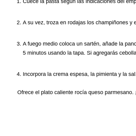
Cuece la pasta según las indicaciones del em
A su vez, troza en rodajas los champiñones y e
A fuego medio coloca un sartén, añade la panc
5 minutos usando la tapa. Si agregarás cebolla
Incorpora la crema espesa, la pimienta y la sa
Ofrece el plato caliente rocía queso parmesano. ¡