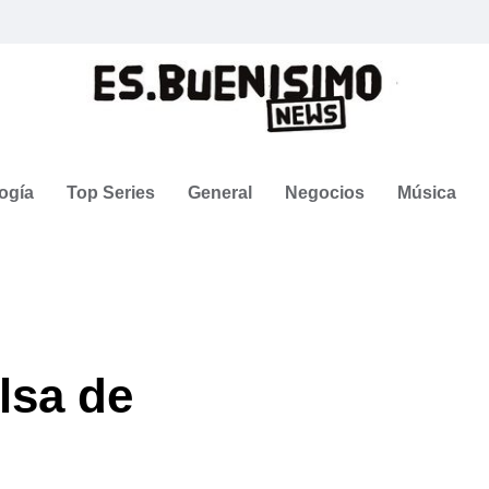
ogía
Top Series
General
Negocios
Música
lsa de