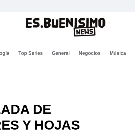
ogía
Top Series
General
Negocios
Música
ADA DE
ES Y HOJAS