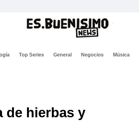
ogía
Top Series
General
Negocios
Música
a de hierbas y