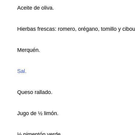
Aceite de oliva.
Hierbas frescas: romero, orégano, tomillo y cibou
Merquén.
Sal.
Queso rallado.
Jugo de ½ limón.
½ pimentón verde.