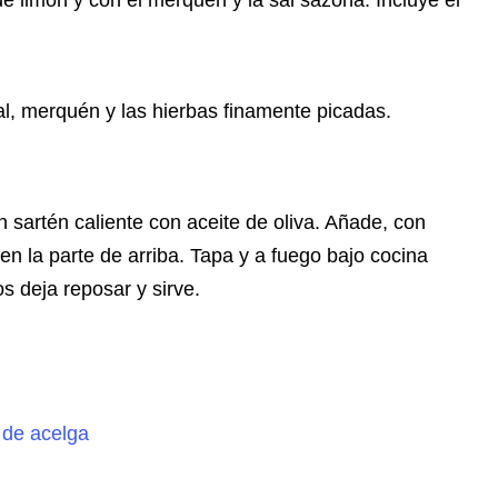
de limón y con el merquén y la sal sazona. Incluye el
l, merquén y las hierbas finamente picadas.
 sartén caliente con aceite de oliva. Añade, con
n la parte de arriba. Tapa y a fuego bajo cocina
s deja reposar y sirve.
 de acelga