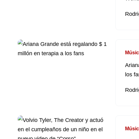
Rodri
Músic
Arian
los f
Rodri
Músic