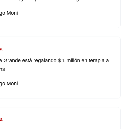
go Moni
a
a Grande está regalando $ 1 millón en terapia a
ans
go Moni
a