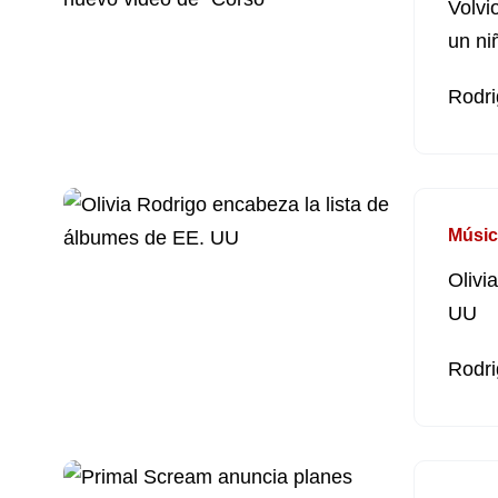
Volvi
un ni
Rodri
Músic
Olivi
UU
Rodri