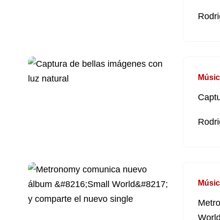
Rodri
Músic
Captu
Rodri
Músic
Metr
World